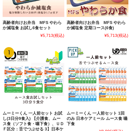
高齢者向けお弁当 MFS やわら
高齢者向けお弁当 MFS やわら
か減塩食 お試し6食セット
か減塩食 定期コース(6食)
¥5,713
(税込)
¥5,713
(税込)
ムーミーくん 一人前セット お試
ムーミーくん 一人前セット 1回
し(3日分9食入) 【介護食、ムー
のみ 日本ケアミール ムース食 嚥
ス食（ソフト食・嚥下食）、ＵＤ
下食
Ｆ区分：舌でつぶせる 3】日本ケ