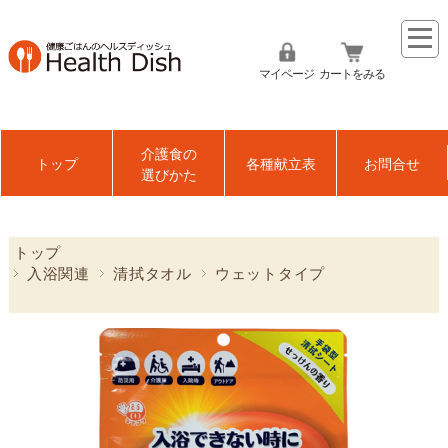
マイページ
カートをみる
介護食の
トップ
各種献立表
お問合せ
選びかた
トップ
入浴関連
清拭タオル
ウェットタイプ