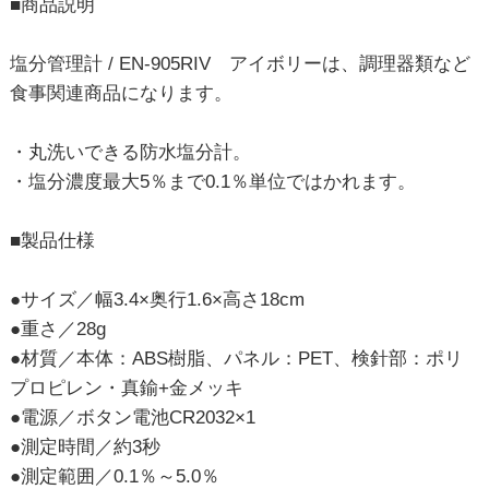
■商品説明
塩分管理計 / EN-905RIV アイボリーは、調理器類など
食事関連商品になります。
・丸洗いできる防水塩分計。
・塩分濃度最大5％まで0.1％単位ではかれます。
■製品仕様
●サイズ／幅3.4×奥行1.6×高さ18cm
●重さ／28g
●材質／本体：ABS樹脂、パネル：PET、検針部：ポリ
プロピレン・真鍮+金メッキ
●電源／ボタン電池CR2032×1
●測定時間／約3秒
●測定範囲／0.1％～5.0％