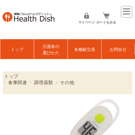
マイページ
カートをみる
介護食の
トップ
各種献立表
お問合せ
選びかた
トップ
食事関連
調理器類
その他