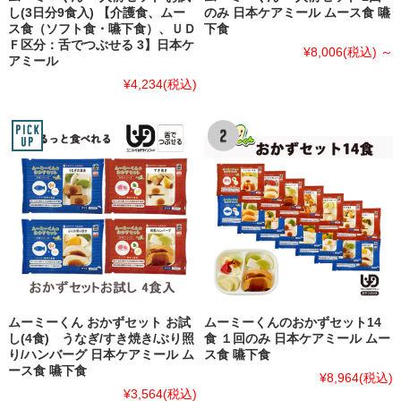
し(3日分9食入) 【介護食、ムー
のみ 日本ケアミール ムース食 嚥
ス食（ソフト食・嚥下食）、ＵＤ
下食
Ｆ区分：舌でつぶせる 3】日本ケ
¥8,006
(税込)
～
アミール
¥4,234
(税込)
ムーミーくん おかずセット お試
ムーミーくんのおかずセット14
し(4食) うなぎ/すき焼き/ぶり照
食 １回のみ 日本ケアミール ムー
り/ハンバーグ 日本ケアミール ム
ス食 嚥下食
ース食 嚥下食
¥8,964
(税込)
¥3,564
(税込)