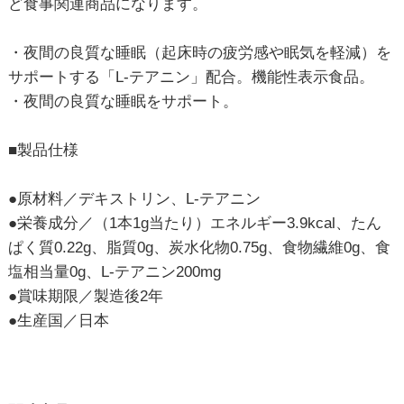
ど食事関連商品になります。
・夜間の良質な睡眠（起床時の疲労感や眠気を軽減）を
サポートする「L-テアニン」配合。機能性表示食品。
・夜間の良質な睡眠をサポート。
■製品仕様
●原材料／デキストリン、L-テアニン
●栄養成分／（1本1g当たり）エネルギー3.9kcal、たん
ぱく質0.22g、脂質0g、炭水化物0.75g、食物繊維0g、食
塩相当量0g、L-テアニン200mg
●賞味期限／製造後2年
●生産国／日本