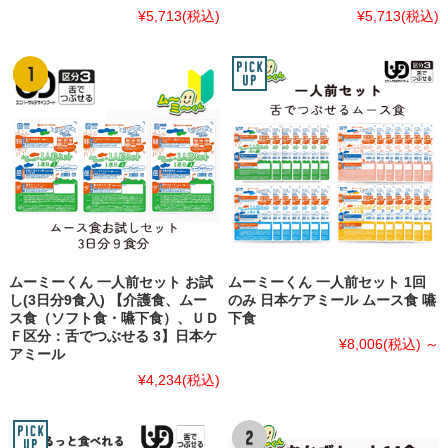
¥5,713
(税込)
¥5,713
(税込)
ムーミーくん 一人前セット お試
ムーミーくん 一人前セット 1回
し(3日分9食入) 【介護食、ムー
のみ 日本ケアミール ムース食 嚥
ス食（ソフト食・嚥下食）、ＵＤ
下食
Ｆ区分：舌でつぶせる 3】日本ケ
¥8,006
(税込)
～
アミール
¥4,234
(税込)