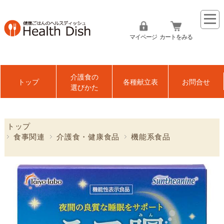
マイページ
カートをみる
介護食の
トップ
各種献立表
お問合せ
選びかた
トップ
食事関連
介護食・健康食品
機能系食品