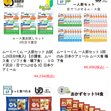
ムーミーくん 一人前セット お試
ムーミーくん 一人前セット 1回
し(3日分9食入) 【介護食、ムー
のみ 日本ケアミール ムース食 嚥
ス食（ソフト食・嚥下食）、ＵＤ
下食
Ｆ区分：舌でつぶせる 3】日本ケ
¥8,006
(税込)
～
アミール
¥4,234
(税込)