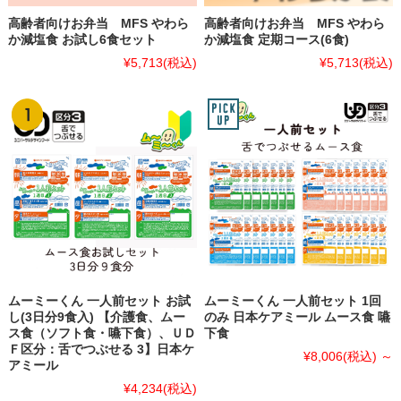
高齢者向けお弁当 MFS やわら
高齢者向けお弁当 MFS やわら
か減塩食 お試し6食セット
か減塩食 定期コース(6食)
¥5,713
(税込)
¥5,713
(税込)
ムーミーくん 一人前セット お試
ムーミーくん 一人前セット 1回
し(3日分9食入) 【介護食、ムー
のみ 日本ケアミール ムース食 嚥
ス食（ソフト食・嚥下食）、ＵＤ
下食
Ｆ区分：舌でつぶせる 3】日本ケ
¥8,006
(税込)
～
アミール
¥4,234
(税込)