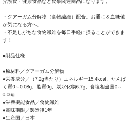
介護食・健康食品など食事関連商品になります。
・グアーガム分解物（食物繊維）配合。お通じ＆血糖値
が気になる方へ。
・不足しがちな食物繊維を毎日手軽に摂ることができま
す！
■製品仕様
●原材料／グアーガム分解物
●栄養成分／（7.2g当たり）エネルギー15.4kcal、たんぱ
く質0～0.08g、脂質0g、炭水化物6.7g、食塩相当量0～
0.06g
●栄養機能食品／食物繊維
●賞味期限／製造後1年
●生産国／日本