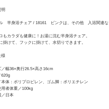
説明
ル 半身浴チェア / 18161 ピンクは、その他 入浴関
ロもカラダも健康に！お湯に沈む半身浴チェア。
に掛けて、フックに掛けて、水切りできます。
仕様
／幅36×奥行26.5×高さ16cm
620g
／本体：ポリプロピレン、ゴム脚：ポリエチレン
用者体重／100kg
国／日本