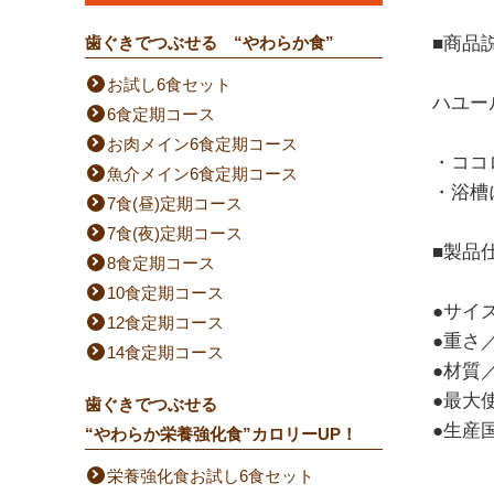
歯ぐきでつぶせる “やわらか食”
■商品
お試し6食セット
ハユー
6食定期コース
お肉メイン6食定期コース
・ココ
魚介メイン6食定期コース
・浴槽
7食(昼)定期コース
7食(夜)定期コース
■製品
8食定期コース
10食定期コース
●サイズ
12食定期コース
●重さ／
14食定期コース
●材質
●最大使
歯ぐきでつぶせる
●生産
“やわらか栄養強化食”カロリーUP！
栄養強化食お試し6食セット