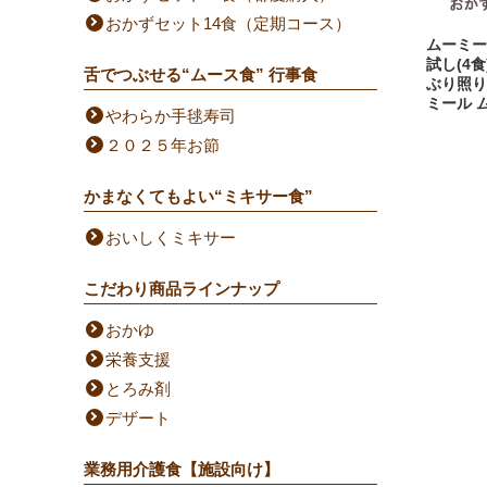
おかずセット14食（定期コース）
ムーミー
試し(4
舌でつぶせる“ムース食” 行事食
ぶり照り
ミール 
やわらか手毬寿司
２０２５年お節
かまなくてもよい“ミキサー食”
おいしくミキサー
こだわり商品ラインナップ
おかゆ
栄養支援
とろみ剤
デザート
業務用介護食【施設向け】