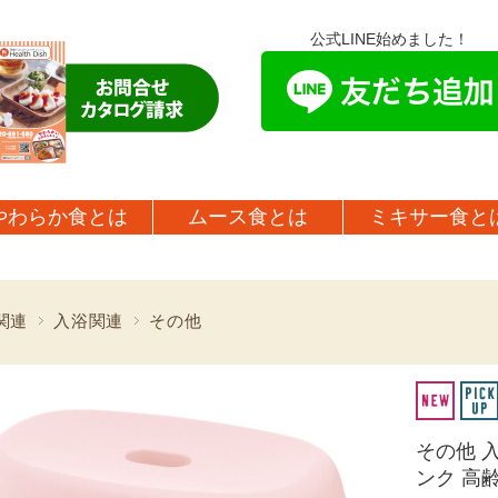
公式LINE始めました！
やわらか食とは
ムース食とは
ミキサー食と
関連
入浴関連
その他
その他 入
ンク 高