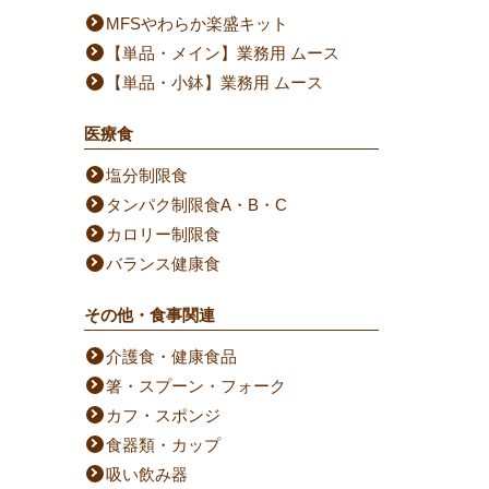
MFSやわらか楽盛キット
【単品・メイン】業務用 ムース
【単品・小鉢】業務用 ムース
医療食
塩分制限食
タンパク制限食A・B・C
カロリー制限食
バランス健康食
その他・食事関連
介護食・健康食品
箸・スプーン・フォーク
カフ・スポンジ
食器類・カップ
吸い飲み器