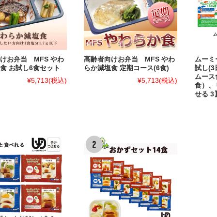
けお弁当 MFS やわ
高齢者向けお弁当 MFS やわ
ムーミ
食 お試し6食セット
らか減塩食 定期コース(6食)
試し(3
ムース
¥5,713
(税込)
¥5,713
(税込)
食）、
せる 