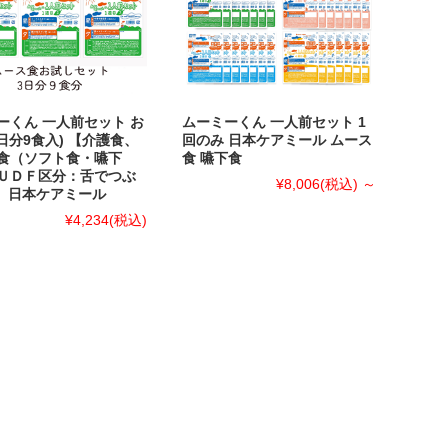
ーくん 一人前セット お
ムーミーくん 一人前セット 1
日分9食入) 【介護食、
回のみ 日本ケアミール ムース
食（ソフト食・嚥下
食 嚥下食
ＵＤＦ区分：舌でつぶ
¥8,006
(税込)
～
3】日本ケアミール
¥4,234
(税込)