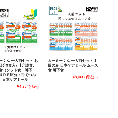
ーくん 一人前セット お
ムーミーくん 一人前セット 1
日分9食入) 【介護食、
回のみ 日本ケアミール ムース
食（ソフト食・嚥下
食 嚥下食
ＵＤＦ区分：舌でつぶ
¥8,006
(税込)
～
3】日本ケアミール
¥4,234
(税込)