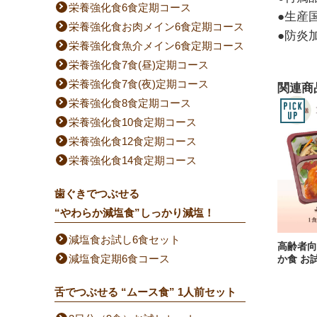
栄養強化食6食定期コース
●生産
栄養強化食お肉メイン6食定期コース
●防炎
栄養強化食魚介メイン6食定期コース
栄養強化食7食(昼)定期コース
栄養強化食7食(夜)定期コース
関連商
栄養強化食8食定期コース
栄養強化食10食定期コース
栄養強化食12食定期コース
栄養強化食14食定期コース
歯ぐきでつぶせる
“やわらか減塩食”しっかり減塩！
減塩食お試し6食セット
高齢者向
減塩食定期6食コース
か食 お
舌でつぶせる “ムース食” 1人前セット