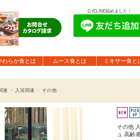
公式LINE始めました！
やわらか食とは
ムース食とは
ミキサー食と
関連
入浴関連
その他
その他 入
ュ 高齢