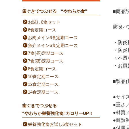
歯ぐきでつぶせる “やわらか食”
■商品
お試し6食セット
防炎バ
6食定期コース
お肉メイン6食定期コース
・防炎
魚介メイン6食定期コース
・防炎
7食(昼)定期コース
・不透
7食(夜)定期コース
・お風
8食定期コース
10食定期コース
■製品
12食定期コース
14食定期コース
●サイズ
●重さ／
歯ぐきでつぶせる
●材質
“やわらか栄養強化食”カロリーUP！
●耐熱
栄養強化食お試し6食セット
●付属