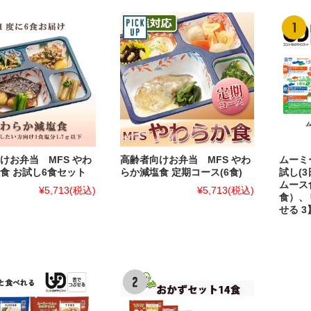
けお弁当 MFS やわ
高齢者向けお弁当 MFS やわ
ムーミ
食 お試し6食セット
らか減塩食 定期コース(6食)
試し(3
ムース
¥5,713
(税込)
¥5,713
(税込)
食）、
せる 