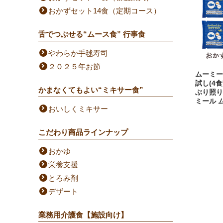
おかずセット14食（定期コース）
舌でつぶせる“ムース食” 行事食
やわらか手毬寿司
２０２５年お節
ムーミー
試し(4
かまなくてもよい“ミキサー食”
ぶり照り
ミール 
おいしくミキサー
こだわり商品ラインナップ
おかゆ
栄養支援
とろみ剤
デザート
業務用介護食【施設向け】