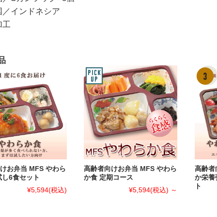
国／インドネシア
加工
品
けお弁当 MFS やわら
高齢者向けお弁当 MFS やわら
高齢者
試し6食セット
か食 定期コース
か栄養
ト
¥5,594
(税込)
¥5,594
(税込)
～