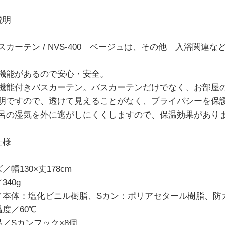
説明
スカーテン / NVS-400 ベージュは、その他 入浴関連
機能があるので安心・安全。
機能付きバスカーテン。バスカーテンだけでなく、お部屋
明ですので、透けて見えることがなく、プライバシーを保
呂の湿気を外に逃がしにくくしますので、保温効果があり
仕様
／幅130×丈178cm
340g
／本体：塩化ビニル樹脂、Sカン：ポリアセタール樹脂、防
温度／60℃
品／Sカンフック×8個