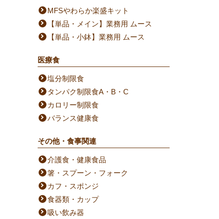
MFSやわらか楽盛キット
【単品・メイン】業務用 ムース
【単品・小鉢】業務用 ムース
医療食
塩分制限食
タンパク制限食A・B・C
カロリー制限食
バランス健康食
その他・食事関連
介護食・健康食品
箸・スプーン・フォーク
カフ・スポンジ
食器類・カップ
吸い飲み器