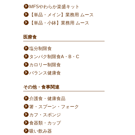
MFSやわらか楽盛キット
【単品・メイン】業務用 ムース
【単品・小鉢】業務用 ムース
医療食
塩分制限食
タンパク制限食A・B・C
カロリー制限食
バランス健康食
その他・食事関連
介護食・健康食品
箸・スプーン・フォーク
カフ・スポンジ
食器類・カップ
吸い飲み器