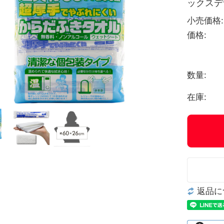
ックスデ
小売価格:
価格:
数量:
在庫:
返品に