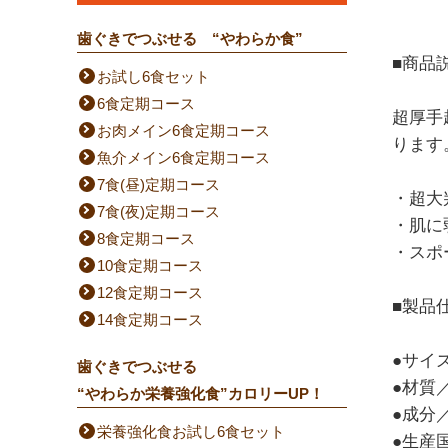
歯ぐきでつぶせる “やわらか食”
■商品
お試し6食セット
6食定期コース
超厚手
お肉メイン6食定期コース
ります
魚介メイン6食定期コース
7食(昼)定期コース
・超大
7食(夜)定期コース
・肌に
8食定期コース
・スポ
10食定期コース
12食定期コース
■製品
14食定期コース
●サイズ
歯ぐきでつぶせる
●材質
“やわらか栄養強化食”カロリーUP！
●成分
栄養強化食お試し6食セット
●生産