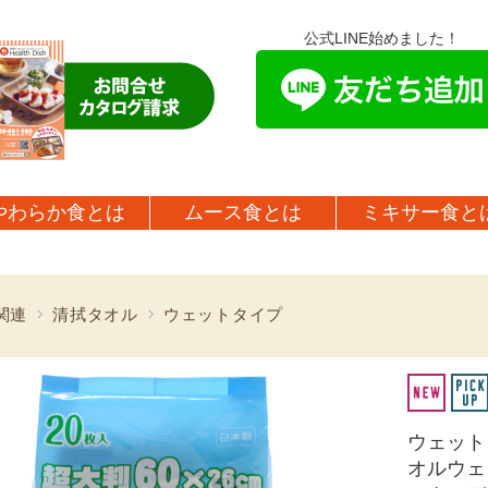
公式LINE始めました！
やわらか食とは
ムース食とは
ミキサー食と
関連
清拭タオル
ウェットタイプ
ウェット
オルウェッ