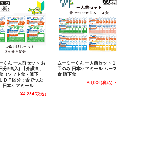
ーくん 一人前セット お
ムーミーくん 一人前セット 1
日分9食入) 【介護食、
回のみ 日本ケアミール ムース
食（ソフト食・嚥下
食 嚥下食
ＵＤＦ区分：舌でつぶ
¥8,006
(税込)
～
3】日本ケアミール
¥4,234
(税込)