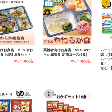
けお弁当 MFS やわ
高齢者向けお弁当 MFS やわ
ムーミ
食 お試し6食セット
らか減塩食 定期コース(6食)
試し(3
ムース
¥5,713
(税込)
¥5,713
(税込)
食）、
せる 