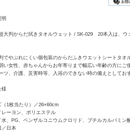
説明
超大判からだ拭きタオルウェット / SK-029 20本入は
。
判でやぶれにくい個包装のからだふきウエットシートタオ
弱い女性、赤ちゃんからお年寄りまで幅広い年齢の方にご
ーツ、介護、災害時等、入浴のできない時の備えとしてお
仕様
（1枚当たり）／26×60cm
／レーヨン、ポリエステル
／水、PG、ベンザルコニウムクロリド、ブチルカルバミン
国／日本