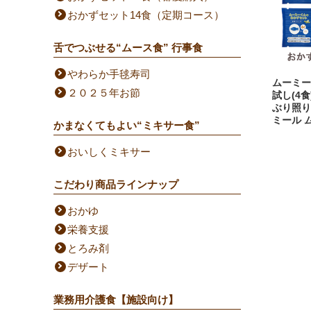
おかずセット14食（定期コース）
舌でつぶせる“ムース食” 行事食
やわらか手毬寿司
ムーミー
２０２５年お節
試し(4
ぶり照り
ミール 
かまなくてもよい“ミキサー食”
おいしくミキサー
こだわり商品ラインナップ
おかゆ
栄養支援
とろみ剤
デザート
業務用介護食【施設向け】