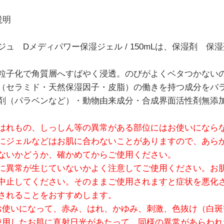
説明
ジュ Dメディパワー保湿ジェル / 150mLは、保湿剤 
粒子化で角質層へすばやく浸透。のびがよくベタつかない
（セラミド・天然保湿因子・皮脂）の働きを持つ成分をバ
剤（パラベンなど）・動物由来成分・合成界面活性剤無添
はれもの、しっしん等の異常がある部位にはお使いになら
にジェルなどはお肌に合わないことがありますので、あら
ないかどうか、確かめてからご使用ください。
に異常が生じていないかよく注意してご使用ください。お
中止してください。そのままご使用されますと症状を悪化
されることをおすすめします。
お使いになって、赤み、はれ、かゆみ、刺激、色抜け（白
使用したお肌に直射日光があたって、同様の異常があらわれ