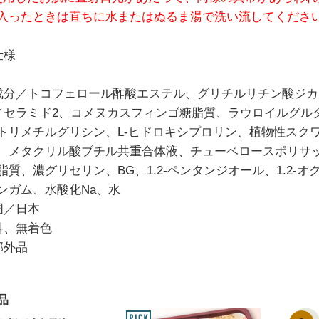
入ったときは直ちに水またはぬるま湯で洗い流してくださ
仕様
成分／トコフェロール酢酸エステル、グリチルリチン酸ジカ
／セラミド2、コメヌカスフィンゴ糖脂質、ラウロイルグル
トリメチルグリシン、L-ヒドロキシプロリン、植物性スク
、メタクリル酸ブチル共重合体液、チューベロースポリサッ
脂質、濃グリセリン、BG、1.2-ペンタンジオール、1.2
ンガム、水酸化Na、水
国／日本
料、無着色
部外品
品