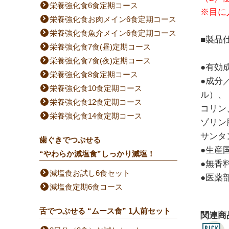
栄養強化食6食定期コース
※目に
栄養強化食お肉メイン6食定期コース
栄養強化食魚介メイン6食定期コース
■製品
栄養強化食7食(昼)定期コース
栄養強化食7食(夜)定期コース
●有効
栄養強化食8食定期コース
●成分
栄養強化食10食定期コース
ル）、
栄養強化食12食定期コース
コリン
栄養強化食14食定期コース
ゾリン
サンタ
歯ぐきでつぶせる
●生産
“やわらか減塩食”しっかり減塩！
●無香
減塩食お試し6食セット
●医薬
減塩食定期6食コース
舌でつぶせる “ムース食” 1人前セット
関連商