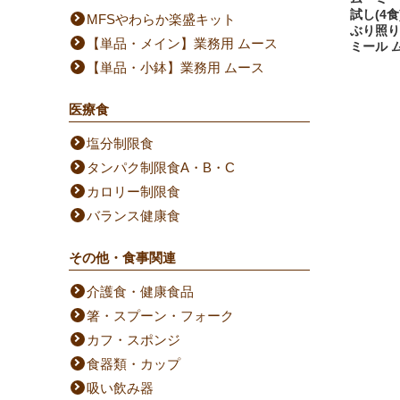
試し(4
MFSやわらか楽盛キット
ぶり照り
【単品・メイン】業務用 ムース
ミール 
【単品・小鉢】業務用 ムース
医療食
塩分制限食
タンパク制限食A・B・C
カロリー制限食
バランス健康食
その他・食事関連
介護食・健康食品
箸・スプーン・フォーク
カフ・スポンジ
食器類・カップ
吸い飲み器