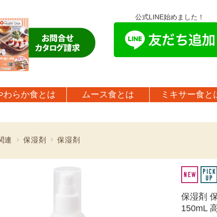
公式LINE始めました！
やわらか食とは
ムース食とは
ミキサー食と
関連
保湿剤
保湿剤
保湿剤 
150m