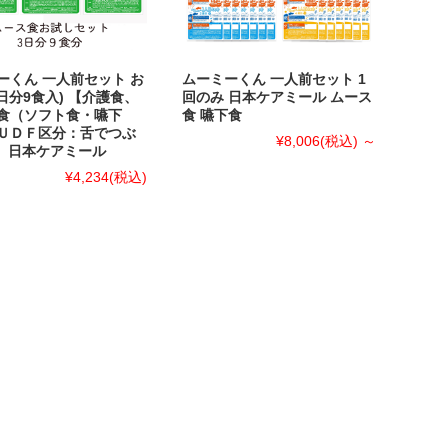
ーくん 一人前セット お
ムーミーくん 一人前セット 1
日分9食入) 【介護食、
回のみ 日本ケアミール ムース
食（ソフト食・嚥下
食 嚥下食
ＵＤＦ区分：舌でつぶ
¥8,006
(税込)
～
3】日本ケアミール
¥4,234
(税込)