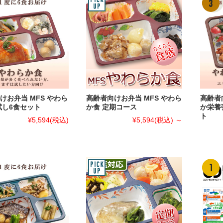
けお弁当 MFS やわら
高齢者向けお弁当 MFS やわら
高齢者
試し6食セット
か食 定期コース
か栄養
ト
¥5,594
(税込)
¥5,594
(税込)
～