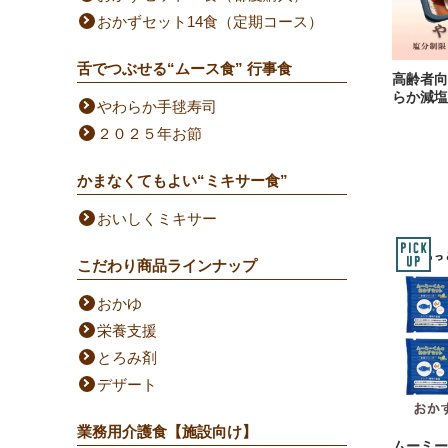
おかずセット14食（定期コース）
舌でつぶせる“ムース食” 行事食
高齢者向
らか減塩
やわらか手毬寿司
２０２５年お節
かまなくてもよい“ミキサー食”
おいしくミキサー
こだわり商品ラインナップ
おかゆ
栄養支援
とろみ剤
デザート
業務用介護食【施設向け】
ムーミー