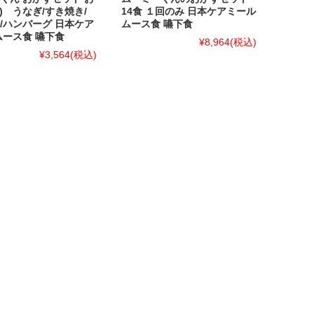
食) うなぎ/すき焼き/
14食 １回のみ 日本ケアミール
/ハンバーグ 日本ケア
ムース食 嚥下食
ムース食 嚥下食
¥8,964
(税込)
¥3,564
(税込)