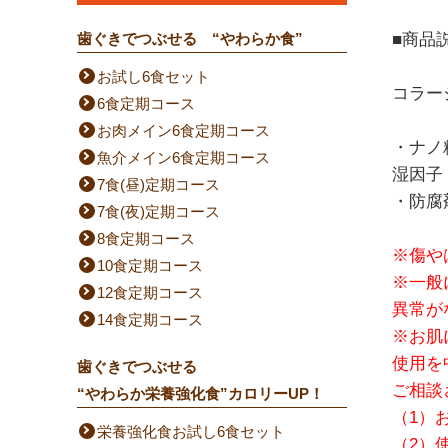
歯ぐきでつぶせる “やわらか食”
■商品
お試し6食セット
コラー
6食定期コース
お肉メイン6食定期コース
・ナノ
魚介メイン6食定期コース
湿因子
7食(昼)定期コース
・防腐
7食(夜)定期コース
8食定期コース
※傷や
10食定期コース
※一般
12食定期コース
異常が
14食定期コース
※お肌
使用を
歯ぐきでつぶせる
ご相談
“やわらか栄養強化食”カロリーUP！
（1）
栄養強化食お試し6食セット
（2）