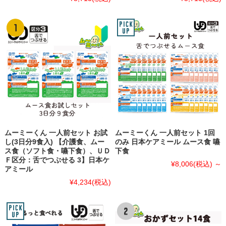
ムーミーくん 一人前セット お試
ムーミーくん 一人前セット 1回
し(3日分9食入) 【介護食、ムー
のみ 日本ケアミール ムース食 嚥
ス食（ソフト食・嚥下食）、ＵＤ
下食
Ｆ区分：舌でつぶせる 3】日本ケ
¥8,006
(税込)
～
アミール
¥4,234
(税込)