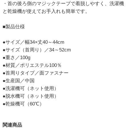
・首の後ろ側のマジックテープで着脱しやすく、洗濯機
と乾燥機が使えてお手入れも簡単です。
■製品仕様
●サイズ／幅34×丈40～44cm
●サイズ（首周り）／34～52cm
●重さ／100g
●材質／ポリエステル100％
●首周りタイプ／面ファスナー
●生産国／中国
●洗濯機可（ネット使用）
●脱水機可（ネット使用）
●乾燥機可（60℃）
関連商品