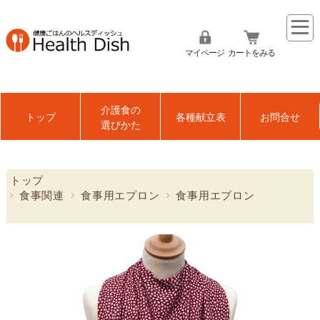
マイページ
カートをみる
介護食の
トップ
各種献立表
お問合せ
選びかた
トップ
食事関連
食事用エプロン
食事用エプロン