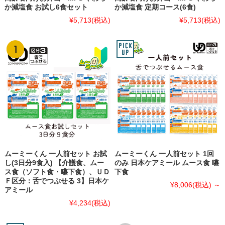
か減塩食 お試し6食セット
か減塩食 定期コース(6食)
¥5,713
(税込)
¥5,713
(税込)
ムーミーくん 一人前セット お試
ムーミーくん 一人前セット 1回
し(3日分9食入) 【介護食、ムー
のみ 日本ケアミール ムース食 嚥
ス食（ソフト食・嚥下食）、ＵＤ
下食
Ｆ区分：舌でつぶせる 3】日本ケ
¥8,006
(税込)
～
アミール
¥4,234
(税込)