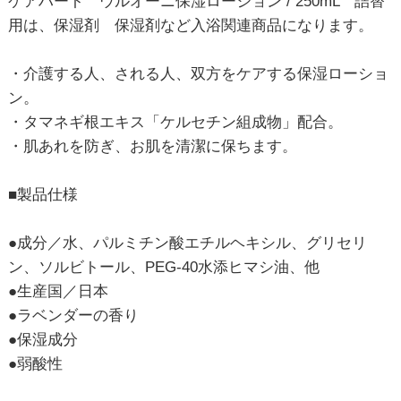
ケアハート ウルオーニ保湿ローション / 250mL 詰替
用は、保湿剤 保湿剤など入浴関連商品になります。
・介護する人、される人、双方をケアする保湿ローショ
ン。
・タマネギ根エキス「ケルセチン組成物」配合。
・肌あれを防ぎ、お肌を清潔に保ちます。
■製品仕様
●成分／水、パルミチン酸エチルヘキシル、グリセリ
ン、ソルビトール、PEG-40水添ヒマシ油、他
●生産国／日本
●ラベンダーの香り
●保湿成分
●弱酸性