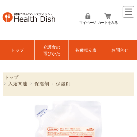
マイページ
カートをみる
介護食の
トップ
各種献立表
お問合せ
選びかた
トップ
入浴関連
保湿剤
保湿剤