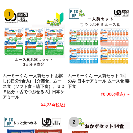
ムーミーくん 一人前セット お試
ムーミーくん 一人前セット 1回
し(3日分9食入) 【介護食、ムー
のみ 日本ケアミール ムース食 嚥
ス食（ソフト食・嚥下食）、ＵＤ
下食
Ｆ区分：舌でつぶせる 3】日本ケ
¥8,006
(税込)
～
アミール
¥4,234
(税込)