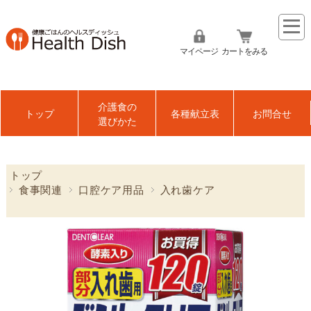
マイページ
カートをみる
介護食の
トップ
各種献立表
お問合せ
選びかた
トップ
食事関連
口腔ケア用品
入れ歯ケア