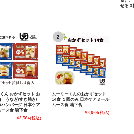
食）、
せる 
くん おかずセット お
ムーミーくんのおかずセット
食) うなぎ/すき焼き/
14食 １回のみ 日本ケアミール
/ハンバーグ 日本ケア
ムース食 嚥下食
ムース食 嚥下食
¥8,964
(税込)
¥3,564
(税込)