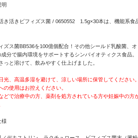
説明
活き活きビフィズス菌 / 0650552 1.5g×30本は、
ィズス菌BB536を100億個配合！その他シールド乳酸菌、
の成分で腸内環境をサポートするシンバイオティクス食品。
さっと溶けて、飲みやすく仕上げました。
日光、高温多湿を避けて、涼しい場所に保管してください
への使用はお控えください。
などで治療中の方、薬剤を処方されている方や妊娠中の方
。
仕様
料／デキストリン、ラクチュロース、ビフィズス菌末（澱