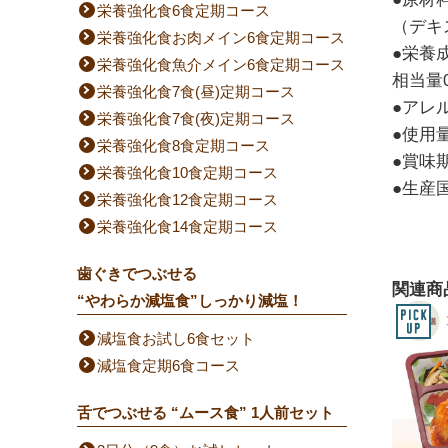
栄養強化食6食定期コース
（デキ
栄養強化食お肉メイン6食定期コース
●栄養成
栄養強化食魚介メイン6食定期コース
相当量0.
栄養強化食7食(昼)定期コース
●アレ
栄養強化食7食(夜)定期コース
●使用
栄養強化食8食定期コース
●賞味
栄養強化食10食定期コース
●生産
栄養強化食12食定期コース
栄養強化食14食定期コース
歯ぐきでつぶせる
関連商
“やわらか減塩食”しっかり減塩！
減塩食お試し6食セット
減塩食定期6食コース
舌でつぶせる “ムース食” 1人前セット