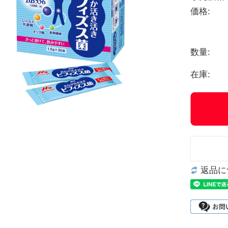
価格:
数量:
在庫:
返品に