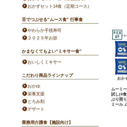
おかずセット14食（定期コース）
舌でつぶせる“ムース食” 行事食
やわらか手毬寿司
２０２５年お節
かまなくてもよい“ミキサー食”
おいしくミキサー
こだわり商品ラインナップ
おかゆ
ムーミー
栄養支援
試し(4
ぶり照り
とろみ剤
ミール 
デザート
業務用介護食【施設向け】