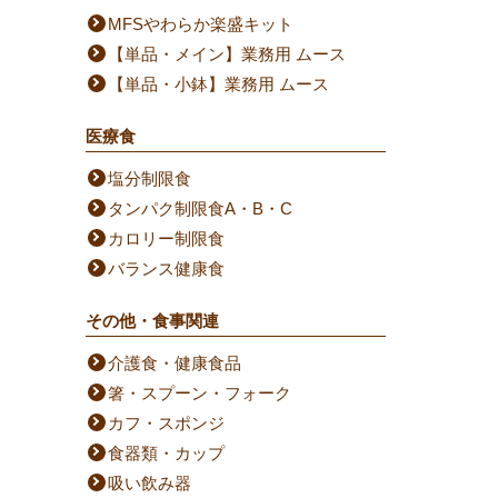
MFSやわらか楽盛キット
【単品・メイン】業務用 ムース
【単品・小鉢】業務用 ムース
医療食
塩分制限食
タンパク制限食A・B・C
カロリー制限食
バランス健康食
その他・食事関連
介護食・健康食品
箸・スプーン・フォーク
カフ・スポンジ
食器類・カップ
吸い飲み器