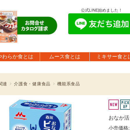
公式LINE始めました！
やわらか食とは
ムース食とは
ミキサー食と
関連
介護食・健康食品
機能系食品
おなか活き
小売価格: