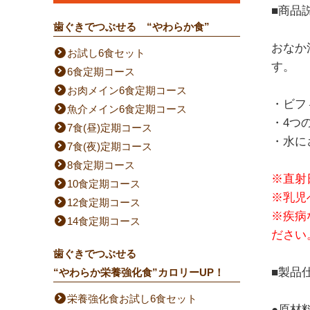
■商品
歯ぐきでつぶせる “やわらか食”
おなか
お試し6食セット
す。
6食定期コース
お肉メイン6食定期コース
・ビフ
魚介メイン6食定期コース
・4つ
7食(昼)定期コース
・水に
7食(夜)定期コース
8食定期コース
※直射
10食定期コース
※乳児
12食定期コース
※疾病
14食定期コース
ださい
歯ぐきでつぶせる
■製品
“やわらか栄養強化食”カロリーUP！
栄養強化食お試し6食セット
●原材