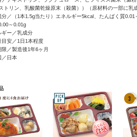
ストリン、乳酸菌乾燥原末（殺菌））（原材料の一部に乳
分／（1本1.5g当たり）エネルギー5kcal、たんぱく質0.01～0
00～0.01g
ルギー／乳成分
量目安／1日1本程度
期限／製造後1年6ヶ月
国／日本
品