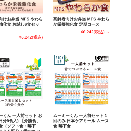
向けお弁当 MFS やわら
高齢者向けお弁当 MFS やわら
強化食 お試し6食セッ
か栄養強化食 定期コース
¥6,242
(税込)
～
¥6,242
(税込)
ーくん 一人前セット お
ムーミーくん 一人前セット 1
日分9食入) 【介護食、
回のみ 日本ケアミール ムース
食（ソフト食・嚥下
食 嚥下食