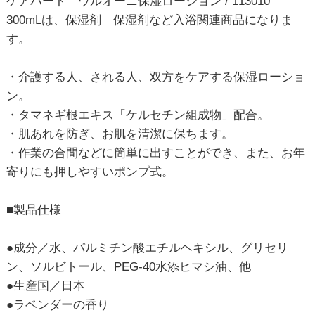
ケアハート ウルオーニ保湿ローション / 113010
300mLは、保湿剤 保湿剤など入浴関連商品になりま
す。
・介護する人、される人、双方をケアする保湿ローショ
ン。
・タマネギ根エキス「ケルセチン組成物」配合。
・肌あれを防ぎ、お肌を清潔に保ちます。
・作業の合間などに簡単に出すことができ、また、お年
寄りにも押しやすいポンプ式。
■製品仕様
●成分／水、パルミチン酸エチルヘキシル、グリセリ
ン、ソルビトール、PEG-40水添ヒマシ油、他
●生産国／日本
●ラベンダーの香り