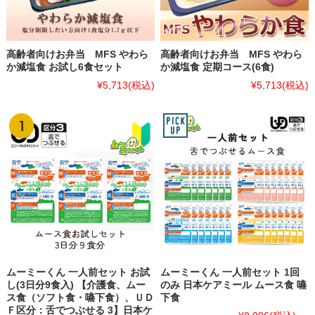
高齢者向けお弁当 MFS やわら
高齢者向けお弁当 MFS やわら
か減塩食 お試し6食セット
か減塩食 定期コース(6食)
¥5,713
(税込)
¥5,713
(税込)
ムーミーくん 一人前セット お試
ムーミーくん 一人前セット 1回
し(3日分9食入) 【介護食、ムー
のみ 日本ケアミール ムース食 嚥
ス食（ソフト食・嚥下食）、ＵＤ
下食
Ｆ区分：舌でつぶせる 3】日本ケ