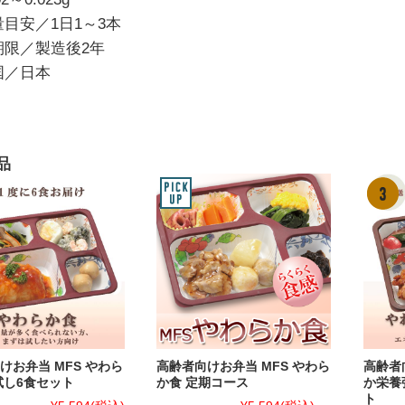
量目安／1日1～3本
期限／製造後2年
国／日本
品
けお弁当 MFS やわら
高齢者向けお弁当 MFS やわら
高齢者
試し6食セット
か食 定期コース
か栄養
ト