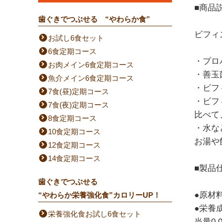
■商品
歯ぐきでつぶせる “やわらか食”
ビフィ
お試し6食セット
6食定期コース
・プロ
お肉メイン6食定期コース
・善玉
魚介メイン6食定期コース
・ビフ
7食(昼)定期コース
・ビフ
7食(夜)定期コース
比べて
8食定期コース
・水な
10食定期コース
お湯や
12食定期コース
14食定期コース
■製品
歯ぐきでつぶせる
●原材
“やわらか栄養強化食”カロリーUP！
●栄養成
栄養強化食お試し6食セット
当量0.0