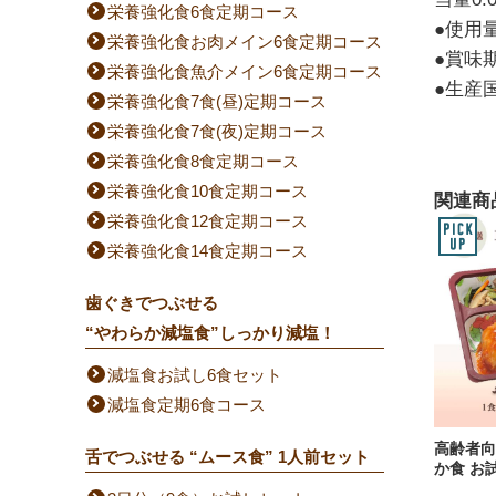
栄養強化食6食定期コース
●使用
栄養強化食お肉メイン6食定期コース
●賞味
栄養強化食魚介メイン6食定期コース
●生産
栄養強化食7食(昼)定期コース
栄養強化食7食(夜)定期コース
栄養強化食8食定期コース
栄養強化食10食定期コース
関連商
栄養強化食12食定期コース
栄養強化食14食定期コース
歯ぐきでつぶせる
“やわらか減塩食”しっかり減塩！
減塩食お試し6食セット
減塩食定期6食コース
高齢者向
舌でつぶせる “ムース食” 1人前セット
か食 お