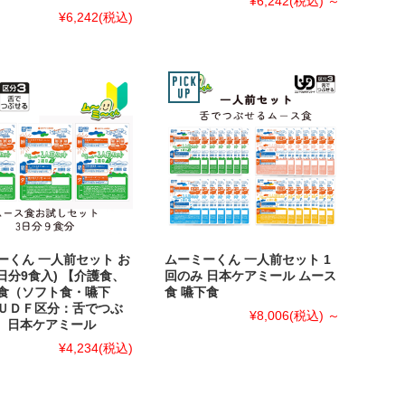
¥6,242
(税込)
～
¥6,242
(税込)
ーくん 一人前セット お
ムーミーくん 一人前セット 1
日分9食入) 【介護食、
回のみ 日本ケアミール ムース
食（ソフト食・嚥下
食 嚥下食
ＵＤＦ区分：舌でつぶ
¥8,006
(税込)
～
3】日本ケアミール
¥4,234
(税込)