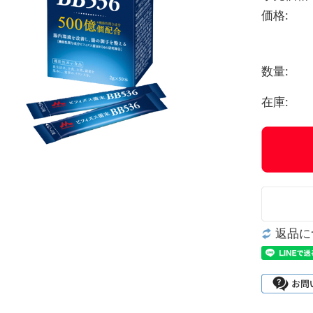
価格:
数量:
在庫:
返品に