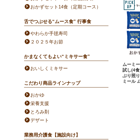
おかずセット14食（定期コース）
舌でつぶせる“ムース食” 行事食
やわらか手毬寿司
２０２５年お節
かまなくてもよい“ミキサー食”
ムーミー
おいしくミキサー
試し(4
ぶり照り
ミール 
こだわり商品ラインナップ
おかゆ
栄養支援
とろみ剤
デザート
業務用介護食【施設向け】