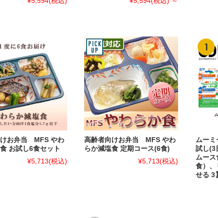
¥5,594
(税込)
¥5,594
(税込)
～
けお弁当 MFS やわ
高齢者向けお弁当 MFS やわ
ムーミ
食 お試し6食セット
らか減塩食 定期コース(6食)
試し(3
ムース
¥5,713
(税込)
¥5,713
(税込)
食）、
せる 