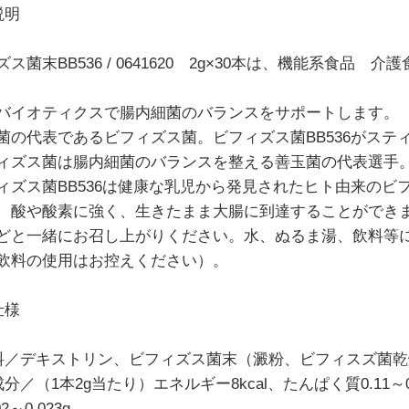
説明
ズス菌末BB536 / 0641620 2g×30本は、機能系食
バイオティクスで腸内細菌のバランスをサポートします。
菌の代表であるビフィズス菌。ビフィズス菌BB536がスティ
ィズス菌は腸内細菌のバランスを整える善玉菌の代表選手
ィズス菌BB536は健康な乳児から発見されたヒト由来の
、酸や酸素に強く、生きたまま大腸に到達することができ
どと一緒にお召し上がりください。水、ぬるま湯、飲料等
飲料の使用はお控えください）。
仕様
料／デキストリン、ビフィズス菌末（澱粉、ビフィスズ菌乾
分／（1本2g当たり）エネルギー8kcal、たんぱく質0.11～0.2
2～0.023g