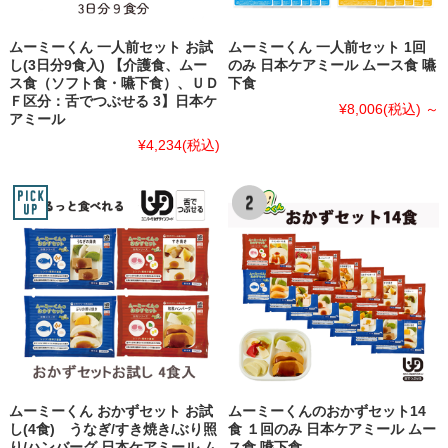
ムーミーくん 一人前セット お試
ムーミーくん 一人前セット 1回
し(3日分9食入) 【介護食、ムー
のみ 日本ケアミール ムース食 嚥
ス食（ソフト食・嚥下食）、ＵＤ
下食
Ｆ区分：舌でつぶせる 3】日本ケ
¥8,006
(税込)
～
アミール
¥4,234
(税込)
ムーミーくん おかずセット お試
ムーミーくんのおかずセット14
し(4食) うなぎ/すき焼き/ぶり照
食 １回のみ 日本ケアミール ムー
り/ハンバーグ 日本ケアミール ム
ス食 嚥下食