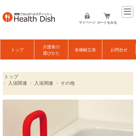
マイページ
カートをみる
介護食の
トップ
各種献立表
お問合せ
選びかた
トップ
入浴関連
入浴関連
その他