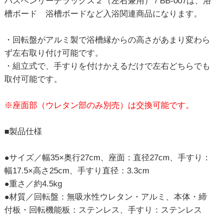
バスベンリーデラックス２（左右兼用） / BB-007は、浴
槽ボード 浴槽ボードなど入浴関連商品になります。
・回転盤がアルミ製で浴槽縁からの高さがあまり変わら
ず左右取り付け可能です。
・組立式で、手すりを付けかえるだけで左右どちらでも
取付可能です。
※座面部（ウレタン部のみ別売）は交換可能です。
■製品仕様
●サイズ／幅35×奥行27cm、座面：直径27cm、手すり：
幅17.5×高さ25cm、手すり直径：3.3cm
●重さ／約4.5kg
●材質／回転盤：無吸水性ウレタン・アルミ、本体・締
付板・回転機能板：ステンレス、手すり：ステンレス