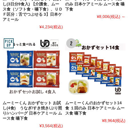
し(3日分9食入) 【介護食、ムー
のみ 日本ケアミール ムース食 嚥
ス食（ソフト食・嚥下食）、ＵＤ
下食
Ｆ区分：舌でつぶせる 3】日本ケ
¥8,006
(税込)
～
アミール
¥4,234
(税込)
ムーミーくん おかずセット お試
ムーミーくんのおかずセット14
し(4食) うなぎ/すき焼き/ぶり照
食 １回のみ 日本ケアミール ムー
り/ハンバーグ 日本ケアミール ム
ス食 嚥下食
ース食 嚥下食
¥8,964
(税込)
¥3,564
(税込)