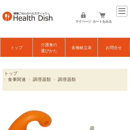
マイページ
カートをみる
介護食の
トップ
各種献立表
お問合せ
選びかた
トップ
食事関連
調理器類
調理器類