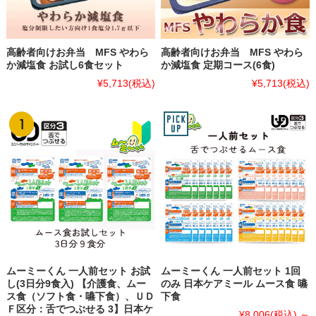
高齢者向けお弁当 MFS やわら
高齢者向けお弁当 MFS やわら
か減塩食 お試し6食セット
か減塩食 定期コース(6食)
¥5,713
(税込)
¥5,713
(税込)
ムーミーくん 一人前セット お試
ムーミーくん 一人前セット 1回
し(3日分9食入) 【介護食、ムー
のみ 日本ケアミール ムース食 嚥
ス食（ソフト食・嚥下食）、ＵＤ
下食
Ｆ区分：舌でつぶせる 3】日本ケ
¥8,006
(税込)
～