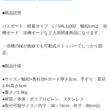
■商品説明
バスボード 軽量タイプ L / VAL11002 幅82cmは、浴
槽ボード 浴槽ボードなど入浴関連商品になります。
・浴槽の縁が曲線でも可動式ストッパーでしっかり固
定。
■製品仕様
●サイズ／幅82×奥行28×ボード厚さ2cm、手すり：直径
2.8×高さ6cm
●重さ／2.9kg
●材質／本体：ポリプロピレン、ステンレス
●取付可能サイズ／内寸：38～74cm、外寸：80cm以