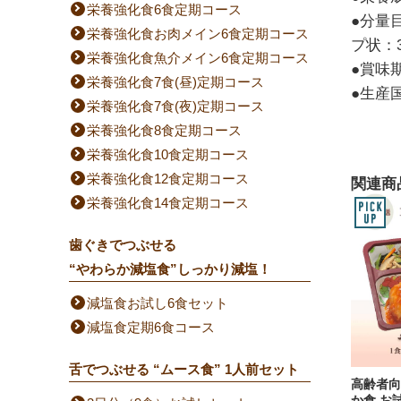
栄養強化食6食定期コース
●分量
栄養強化食お肉メイン6食定期コース
プ状：3
栄養強化食魚介メイン6食定期コース
●賞味
栄養強化食7食(昼)定期コース
●生産
栄養強化食7食(夜)定期コース
栄養強化食8食定期コース
栄養強化食10食定期コース
栄養強化食12食定期コース
関連商
栄養強化食14食定期コース
歯ぐきでつぶせる
“やわらか減塩食”しっかり減塩！
減塩食お試し6食セット
減塩食定期6食コース
舌でつぶせる “ムース食” 1人前セット
高齢者向
か食 お