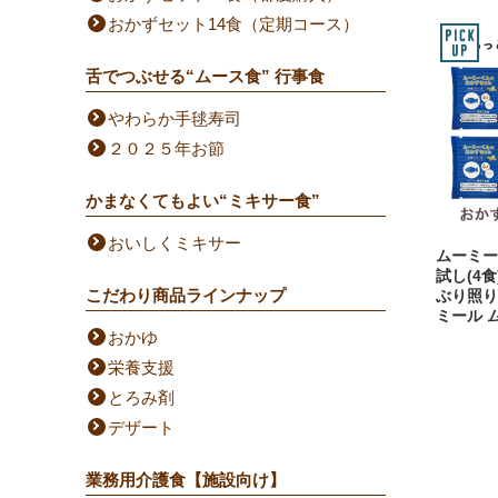
おかずセット14食（定期コース）
舌でつぶせる“ムース食” 行事食
やわらか手毬寿司
２０２５年お節
かまなくてもよい“ミキサー食”
おいしくミキサー
ムーミー
試し(4
こだわり商品ラインナップ
ぶり照り
ミール 
おかゆ
栄養支援
とろみ剤
デザート
業務用介護食【施設向け】