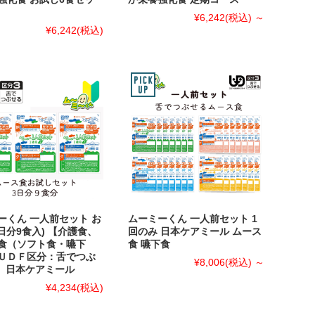
¥6,242
(税込)
～
¥6,242
(税込)
ーくん 一人前セット お
ムーミーくん 一人前セット 1
日分9食入) 【介護食、
回のみ 日本ケアミール ムース
食（ソフト食・嚥下
食 嚥下食
ＵＤＦ区分：舌でつぶ
¥8,006
(税込)
～
3】日本ケアミール
¥4,234
(税込)