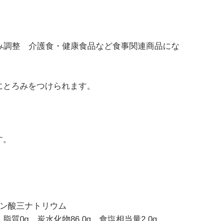
は、とろみ調整 介護食・健康食品など食事関連商品にな
にとろみをつけられます。
す。
エン酸三ナトリウム
脂質0g、炭水化物86.0g、食塩相当量2.0g