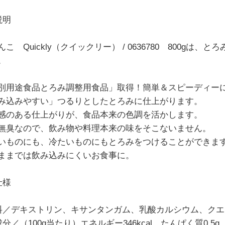
説明
こ Quickly（クイックリー） / 0636780 800g
。
別用途食品とろみ調整用食品」取得！簡単＆スピーディー
み込みやすい」つるりとしたとろみに仕上がります。
感のある仕上がりが、食品本来の色調を活かします。
無臭なので、飲み物や料理本来の味をそこないません。
いものにも、冷たいものにもとろみをつけることができま
ままでは飲み込みにくいお食事に。
仕様
料／デキストリン、キサンタンガム、乳酸カルシウム、ク
分／（100g当たり）エネルギー346kcal、たんぱく質0.5g、