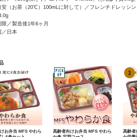
目安（お茶（20℃）100mLに対して）／フレンチドレッシング
.0g
期限／製造後1年6ヶ月
国／日本
品
けお弁当 MFS やわら
高齢者向けお弁当 MFS やわら
高齢者
試し6食セット
か食 定期コース
か栄養