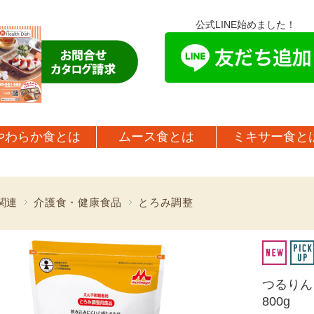
公式LINE始めました！
やわらか食とは
ムース食とは
ミキサー食と
関連
介護食・健康食品
とろみ調整
つるりんこ
800g