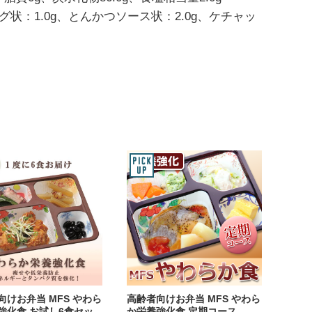
状：1.0g、とんかつソース状：2.0g、ケチャッ
向けお弁当 MFS やわら
高齢者向けお弁当 MFS やわら
強化食 お試し6食セッ
か栄養強化食 定期コース