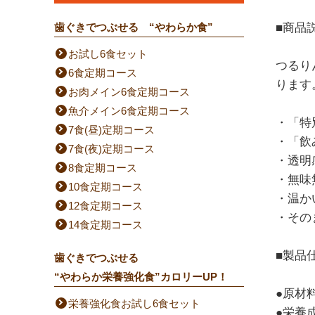
歯ぐきでつぶせる “やわらか食”
■商品
お試し6食セット
つるりん
6食定期コース
ります
お肉メイン6食定期コース
魚介メイン6食定期コース
・「特
7食(昼)定期コース
・「飲
7食(夜)定期コース
・透明
8食定期コース
・無味
10食定期コース
・温か
12食定期コース
・その
14食定期コース
■製品
歯ぐきでつぶせる
“やわらか栄養強化食”カロリーUP！
●原材
栄養強化食お試し6食セット
●栄養成