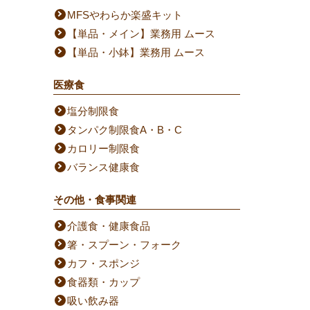
MFSやわらか楽盛キット
【単品・メイン】業務用 ムース
【単品・小鉢】業務用 ムース
医療食
塩分制限食
タンパク制限食A・B・C
カロリー制限食
バランス健康食
その他・食事関連
介護食・健康食品
箸・スプーン・フォーク
カフ・スポンジ
食器類・カップ
吸い飲み器