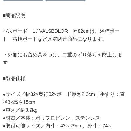
■商品説明
バスボード L / VALSBDLOR 幅82cmは、浴槽ボー
ド 浴槽ボードなど入浴関連商品になります。
・外側にも留め具をつけ、二重のずり落ちを防止しま
す。
■製品仕様
●サイズ／幅82×奥行32×ボード厚さ2.2cm、手すり：直
径3×高さ15cm
●重さ／約3.9kg
●材質／本体：ポリプロピレン、ステンレス
●取付可能サイズ／内寸：43～79cm、外寸：74～