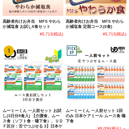
高齢者向けお弁当 MFS やわら
高齢者向けお弁当 MFS やわら
か減塩食 お試し6食セット
か減塩食 定期コース(6食)
¥5,713
(税込)
¥5,713
(税込)
ムーミーくん 一人前セット お試
ムーミーくん 一人前セット 1回
し(3日分9食入) 【介護食、ムー
のみ 日本ケアミール ムース食 嚥
ス食（ソフト食・嚥下食）、ＵＤ
下食
Ｆ区分：舌でつぶせる 3】日本ケ
¥8,006
(税込)
～