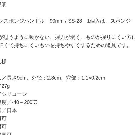
説明
ンスポンジハンドル 90mm / SS-28 1個入は、スポ
が思うように動かない、握力が弱く、ものが握りにくい方
細くて持ちにくいものを持ちやすくするための道具です。
仕様
／長さ9cm、外径：2.8cm、穴部：1.1×0.2cm
27g
／シリコーン
度／-40～200℃
国／日本
機可
機可
消毒可