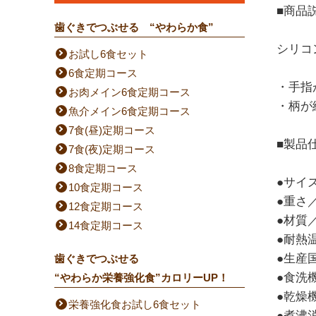
■商品
歯ぐきでつぶせる “やわらか食”
シリコ
お試し6食セット
6食定期コース
・手指
お肉メイン6食定期コース
・柄が
魚介メイン6食定期コース
7食(昼)定期コース
■製品
7食(夜)定期コース
8食定期コース
●サイズ
10食定期コース
●重さ／
12食定期コース
●材質
14食定期コース
●耐熱温
●生産
歯ぐきでつぶせる
●食洗
“やわらか栄養強化食”カロリーUP！
●乾燥
栄養強化食お試し6食セット
●煮沸