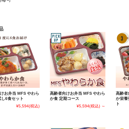
品
けお弁当 MFS やわら
高齢者向けお弁当 MFS やわら
高齢者
試し6食セット
か食 定期コース
か栄養
ト
¥5,594
(税込)
¥5,594
(税込)
～