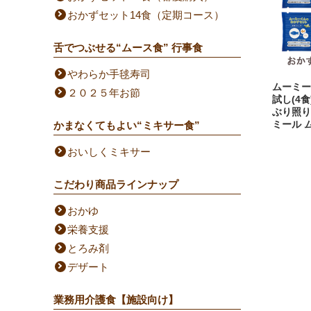
おかずセット14食（定期コース）
舌でつぶせる“ムース食” 行事食
やわらか手毬寿司
ムーミー
２０２５年お節
試し(4
ぶり照り
ミール 
かまなくてもよい“ミキサー食”
おいしくミキサー
こだわり商品ラインナップ
おかゆ
栄養支援
とろみ剤
デザート
業務用介護食【施設向け】