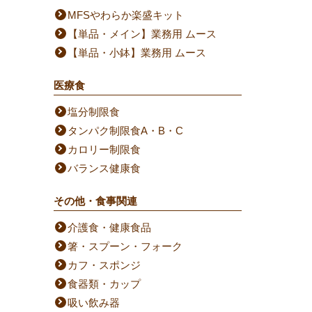
MFSやわらか楽盛キット
【単品・メイン】業務用 ムース
【単品・小鉢】業務用 ムース
医療食
塩分制限食
タンパク制限食A・B・C
カロリー制限食
バランス健康食
その他・食事関連
介護食・健康食品
箸・スプーン・フォーク
カフ・スポンジ
食器類・カップ
吸い飲み器