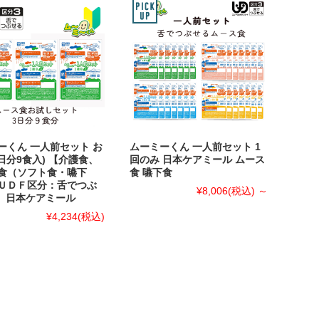
ーくん 一人前セット お
ムーミーくん 一人前セット 1
日分9食入) 【介護食、
回のみ 日本ケアミール ムース
食（ソフト食・嚥下
食 嚥下食
ＵＤＦ区分：舌でつぶ
¥8,006
(税込)
～
3】日本ケアミール
¥4,234
(税込)