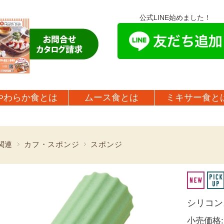
公式LINE始めました！
やわらか食とは
ムース食とは
ミキサー食と
関連
カフ・スポンジ
スポンジ
シリコンス
小売価格: