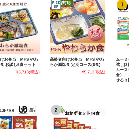
けお弁当 MFS やわ
高齢者向けお弁当 MFS やわ
ムーミ
食 お試し6食セット
らか減塩食 定期コース(6食)
試し(3
ムース
¥5,713
(税込)
¥5,713
(税込)
食）、
せる 