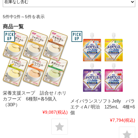
5件中1件～5件を表示
商品一覧
栄養支援スープ 詰合せ / ホリ
カフーズ 6種類×各5個入
メイバランスソフトJelly バラ
（30P）
エティA / 明治 125mL 4種×6
¥9,087
(税込)
個
¥7,794
(税込)