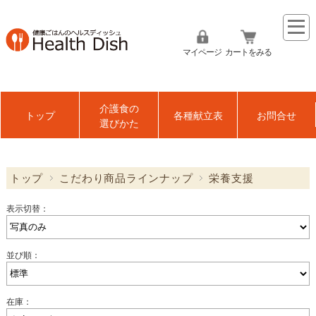
マイページ
カートをみる
介護食の
トップ
各種献立表
お問合せ
選びかた
トップ
こだわり商品ラインナップ
栄養支援
表示切替：
並び順：
在庫：