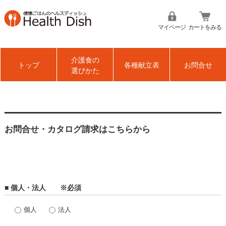
マイページ
カートをみる
介護食の
トップ
各種献立表
お問合せ
選びかた
お問合せ・カタログ請求はこちらから
■ 個人・法人 ※必須
個人
法人